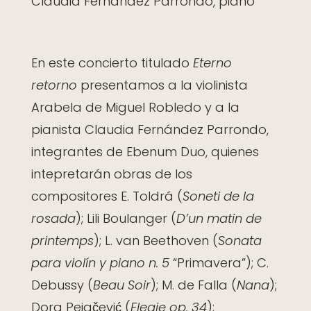
Claudia Fernández Parrondo, piano
En este concierto titulado
Eterno
retorno
presentamos a la violinista
Arabela de Miguel Robledo y a la
pianista Claudia Fernández Parrondo,
integrantes de Ebenum Duo, quienes
intepretarán obras de los
compositores E. Toldrá (
Soneti de la
rosada
); Lili Boulanger (
D’un matin de
printemps
); L. van Beethoven (
Sonata
para violín y piano n. 5
“Primavera”); C.
Debussy (
Beau Soir
); M. de Falla (
Nana
);
Dora Pejačević (
Elegie op. 34
);