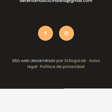
aeternamusica.madrid@gmail.com
Sitio web desarrollado por
StílogoLab
·
Aviso
legal
·
Política de privacidad