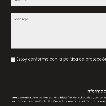
Estoy conforme con la política de protecció
Informac
Responsable
: Aeterna Musica.
Finalidad
: Atender solicitudes y consult
rectificación o supresión, limitación del tratamiento, oposición al tratamien