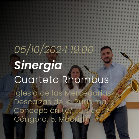
05/10/2024 19:00
Sinergia
Cuarteto Rhombus
Iglesia de las Mercedarias
Descalzas de la Purísima
Concepción (c/ Luis de
Góngora, 5, Madrid)