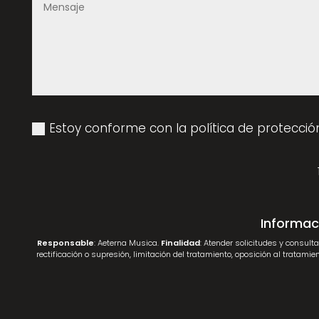
Estoy conforme con la política de protecció
Informac
Responsable
: Aeterna Musica.
Finalidad
: Atender solicitudes y consult
rectificación o supresión, limitación del tratamiento, oposición al tratamien